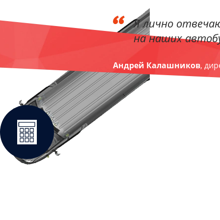
Я лично отвечаю
на наших автобу
Андрей Калашников
, ди