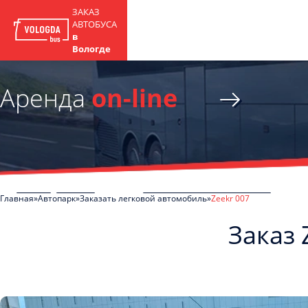
ЗАКАЗ
АВТОБУСА
в
Вологде
Аренда
on-line
Главная
Автопарк
Заказать легковой автомобиль
Zeekr 007
Заказ 