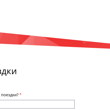
здки
я поездки?