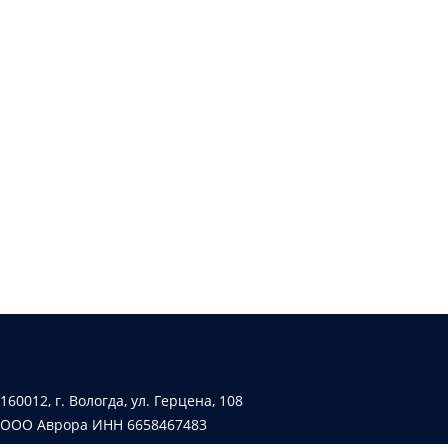
160012, г. Вологда, ул. Герцена, 108
ООО Аврора ИНН 6658467483