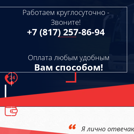
+7 (817) 257-86-94
manager@busvologda.ru
Работаем круглосуточно -
Звоните!
+7 (817) 257-86-94
Оплата любым удобным
Вам способом!
Я лично отвечаю