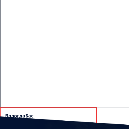
ВологдаБас
160012, г. Вологда, ул. Герцена, 108