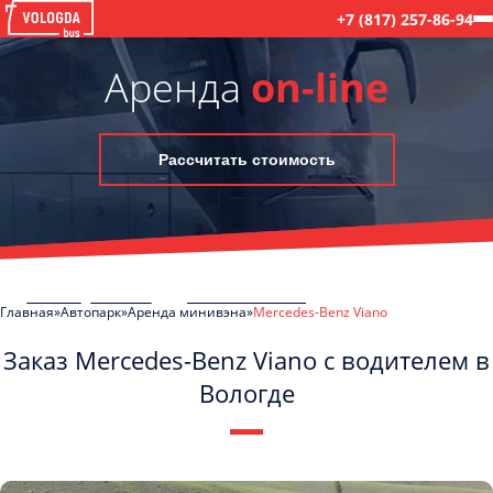
+7 (817) 257-86-94
Аренда
on-line
Рассчитать стоимость
Главная
Автопарк
Аренда минивэна
Mercedes-Benz Viano
Заказ Mercedes-Benz Viano с водителем в
Вологде
C
Политикой конфиденциальности
ознакомлен(а), даю согласие на
обработку моих Персональных данных