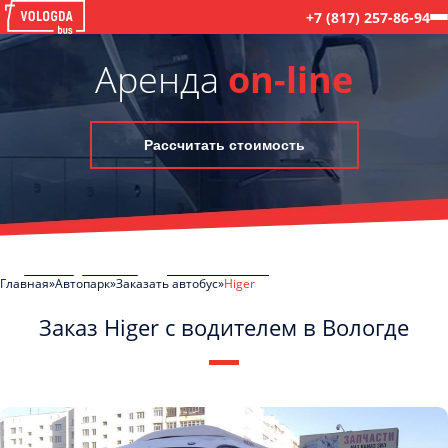
+7 (817) 257-86-94
Аренда
on-line
Рассчитать стоимость
Главная
Автопарк
Заказать автобус
Higer
Заказ Higer с водителем в Вологде
C
Политикой конфиденциальности
ознакомлен(а), даю согласие на
обработку моих Персональных данных